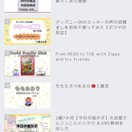
買ってみた感想
4
ディズニーDXのミッキーの声の目覚
ましを初めて使ってみた【ボウヤの
反応】
5
From HEAD to TOE with Zippy
and his friends
6
ももたろうをみた
３歳児
7
2歳7か月【今日の我が子】お店屋さ
んごっこにドハマり & DWE教材を
出した