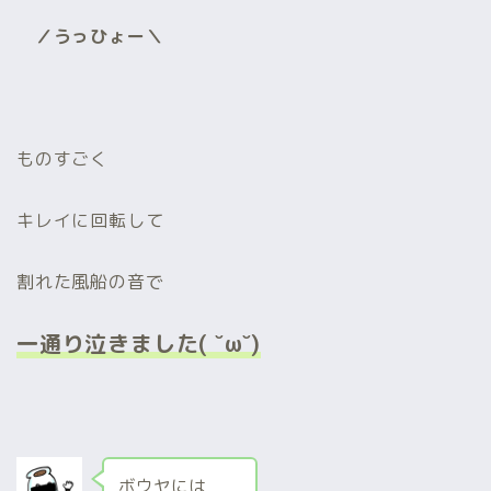
／うっひょー＼
ものすごく
キレイに回転して
割れた風船の音で
一通り泣きました( ˘ω˘)
ボウヤには