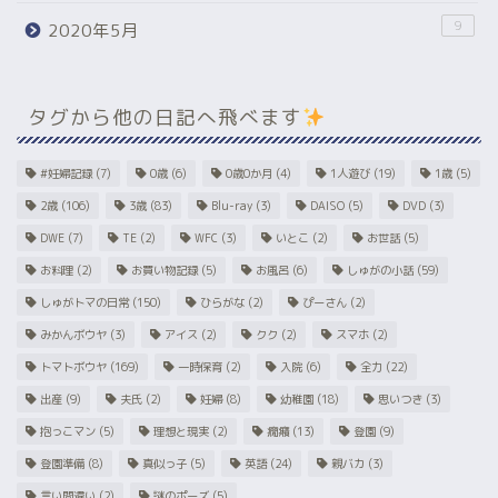
9
2020年5月
タグから他の日記へ飛べます
#妊婦記録
(7)
0歳
(6)
0歳0か月
(4)
1人遊び
(19)
1歳
(5)
2歳
(106)
3歳
(83)
Blu-ray
(3)
DAISO
(5)
DVD
(3)
DWE
(7)
TE
(2)
WFC
(3)
いとこ
(2)
お世話
(5)
お料理
(2)
お買い物記録
(5)
お風呂
(6)
しゅがの小話
(59)
しゅがトマの日常
(150)
ひらがな
(2)
ぴーさん
(2)
みかんボウヤ
(3)
アイス
(2)
クク
(2)
スマホ
(2)
トマトボウヤ
(169)
一時保育
(2)
入院
(6)
全力
(22)
出産
(9)
夫氏
(2)
妊婦
(8)
幼稚園
(18)
思いつき
(3)
抱っこマン
(5)
理想と現実
(2)
癇癪
(13)
登園
(9)
登園準備
(8)
真似っ子
(5)
英語
(24)
親バカ
(3)
言い間違い
(2)
謎のポーズ
(5)