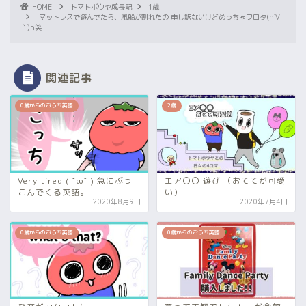
HOME
トマトボウヤ成長記
1歳
マットレスで遊んでたら、風船が割れたの 申し訳ないけどめっちゃワロタ(∩´∀
｀)∩笑
関連記事
0歳からのおうち英語
2歳
Very tired ( ˘ω˘ ) 急にぶっ
エア〇〇 遊び （おててが可愛
こんでくる英語。
い）
2020年8月9日
2020年7月4日
0歳からのおうち英語
0歳からのおうち英語