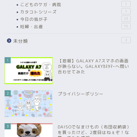
こどものケガ・病院
1
カタコトシリーズ
1
今日の我が子
23
妊婦・出産
10
2
未分類
1
【悲報】GALAXY A7スマホの画面
が映らない。GALAXYｶｽﾀﾏｰへ問い
合わせてみた
2
プライバシーポリシー
3
DAISOでなまけもの（布団収納袋）
を買ったけど、2度目はねぇぞ！な