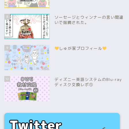
8
ソーセージとウィンナーの言い間違
いで指摘された。
9
しゅが家プロフィール
10
ディズニー英語システムのBlu-ray
ディスク交換レポ①