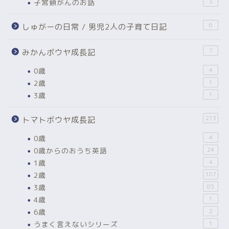
子宮頸がんのお話
3
6
しゅがーの日常 / 男児2人の子育て日記
7
みかんボウヤ成長記
0歳
4
2歳
1
3歳
1
213
トマトボウヤ成長記
0歳
4
0歳からのおうち英語
24
1歳
4
2歳
107
3歳
85
4歳
1
6歳
2
うまく言えないシリーズ
1