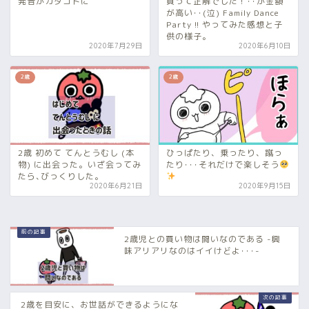
発音がカタコトに
買って正解でした！･･が金額
が高い･･(泣) Family Dance
Party !! やってみた感想と子
供の様子。
2020年7月29日
2020年6月10日
2歳
2歳
2歳 初めて てんとうむし (本
ひっぱたり、乗ったり、蹴っ
物) に出会った。いざ会ってみ
たり･･･それだけで楽しそう
たら､びっくりした。
2020年6月21日
2020年9月15日
2歳児との買い物は闘いなのである -興
味アリアリなのはイイけどよ･･･-
2歳を目安に、お世話ができるようにな