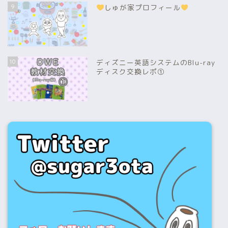
9
しゅが家プロフィール
10
ディズニー英語システムのBlu-ray
ディスク交換レポ①