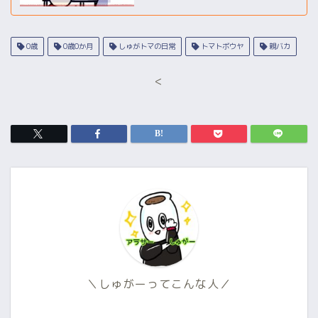
0歳
0歳0か月
しゅがトマの日常
トマトボウヤ
親バカ
<
＼しゅがーってこんな人／