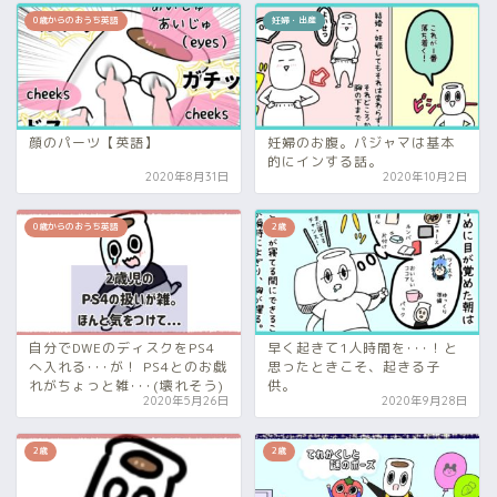
0歳からのおうち英語
妊婦・出産
顔のパーツ【英語】
妊婦のお腹。パジャマは基本
的にインする話。
2020年8月31日
2020年10月2日
0歳からのおうち英語
2歳
自分でDWEのディスクをPS4
早く起きて1人時間を･･･！と
へ入れる･･･が！ PS4とのお戯
思ったときこそ、起きる子
れがちょっと雑･･･(壊れそう)
供。
2020年5月26日
2020年9月28日
2歳
2歳