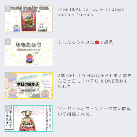
5
From HEAD to TOE with Zippy
and his friends
6
ももたろうをみた
３歳児
7
2歳7か月【今日の我が子】お店屋さ
んごっこにドハマり & DWE教材を
出した
8
ソーセージとウィンナーの言い間違
いで指摘された。