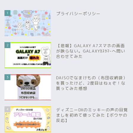
1
プライバシーポリシー
2
【悲報】GALAXY A7スマホの画面
が映らない。GALAXYｶｽﾀﾏｰへ問い
合わせてみた
3
DAISOでなまけもの（布団収納袋）
を買ったけど、2度目はねぇぞ！な
買ってみた感想
4
ディズニーDXのミッキーの声の目覚
ましを初めて使ってみた【ボウヤの
反応】