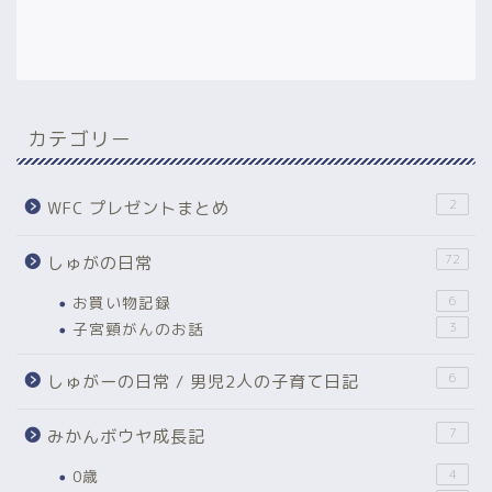
カテゴリー
2
WFC プレゼントまとめ
72
しゅがの日常
お買い物記録
6
子宮頸がんのお話
3
6
しゅがーの日常 / 男児2人の子育て日記
7
みかんボウヤ成長記
0歳
4