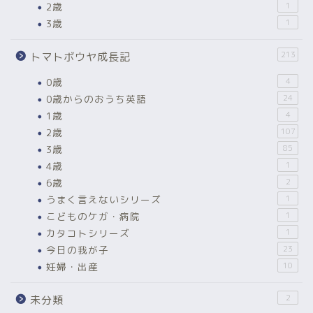
2歳
1
3歳
1
213
トマトボウヤ成長記
0歳
4
0歳からのおうち英語
24
1歳
4
2歳
107
3歳
85
4歳
1
6歳
2
うまく言えないシリーズ
1
こどものケガ・病院
1
カタコトシリーズ
1
今日の我が子
23
妊婦・出産
10
2
未分類