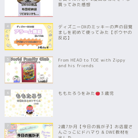
買ってみた感想
4
ディズニーDXのミッキーの声の目覚
ましを初めて使ってみた【ボウヤの
反応】
5
From HEAD to TOE with Zippy
and his friends
6
ももたろうをみた
３歳児
7
2歳7か月【今日の我が子】お店屋さ
んごっこにドハマり & DWE教材を
出した