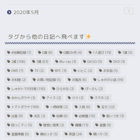
9
2020年5月
タグから他の日記へ飛べます
#妊婦記録
(7)
0歳
(6)
0歳0か月
(4)
1人遊び
(19)
1歳
(5)
2歳
(106)
3歳
(83)
Blu-ray
(3)
DAISO
(5)
DVD
(3)
DWE
(7)
TE
(2)
WFC
(3)
いとこ
(2)
お世話
(5)
お料理
(2)
お買い物記録
(5)
お風呂
(6)
しゅがの小話
(59)
しゅがトマの日常
(150)
ひらがな
(2)
ぴーさん
(2)
みかんボウヤ
(3)
アイス
(2)
クク
(2)
スマホ
(2)
トマトボウヤ
(169)
一時保育
(2)
入院
(6)
全力
(22)
出産
(9)
夫氏
(2)
妊婦
(8)
幼稚園
(18)
思いつき
(3)
抱っこマン
(5)
理想と現実
(2)
癇癪
(13)
登園
(9)
登園準備
(8)
真似っ子
(5)
英語
(24)
親バカ
(3)