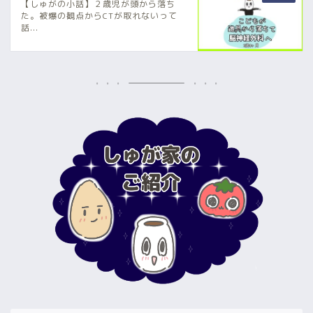
【しゅがの小話】２歳児が頭から落ち
た。被爆の観点からCTが取れないって
話...