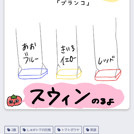
2歳
しゅがトマの日常
トマトボウヤ
英語