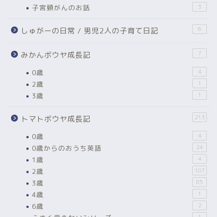
子宮頸がんのお話
3
6
しゅがーの日常 / 男児2人の子育て日記
7
みかんボウヤ成長記
0歳
4
2歳
1
3歳
1
213
トマトボウヤ成長記
0歳
4
0歳からのおうち英語
24
1歳
4
2歳
107
3歳
85
4歳
1
6歳
2