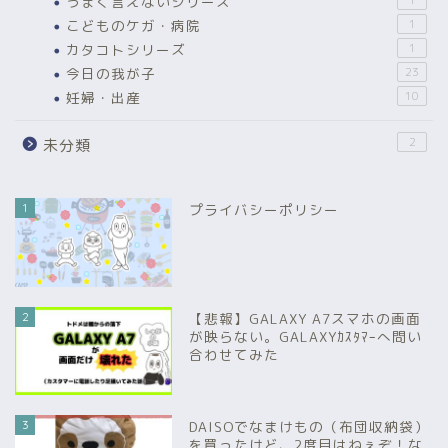
うまく言えないシリーズ
1
こどものケガ・病院
1
カタコトシリーズ
1
今日の我が子
23
妊婦・出産
10
2
未分類
1
プライバシーポリシー
2
【悲報】GALAXY A7スマホの画面
が映らない。GALAXYｶｽﾀﾏｰへ問い
合わせてみた
3
DAISOでなまけもの（布団収納袋）
を買ったけど、2度目はねぇぞ！な