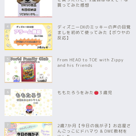
買ってみた感想
4
ディズニーDXのミッキーの声の目覚
ましを初めて使ってみた【ボウヤの
反応】
5
From HEAD to TOE with Zippy
and his friends
6
ももたろうをみた
３歳児
7
2歳7か月【今日の我が子】お店屋さ
んごっこにドハマり & DWE教材を