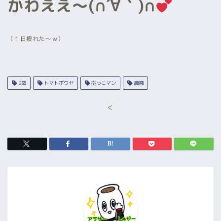
かわええ～(∩´∀｀)∩
（１日疲れた～ｗ）
2歳
トマトボウヤ
抱っこマン
癇癪
<