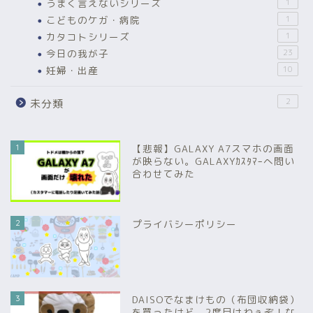
うまく言えないシリーズ
1
こどものケガ・病院
1
カタコトシリーズ
1
今日の我が子
23
妊婦・出産
10
2
未分類
1
【悲報】GALAXY A7スマホの画面
が映らない。GALAXYｶｽﾀﾏｰへ問い
合わせてみた
2
プライバシーポリシー
3
DAISOでなまけもの（布団収納袋）
を買ったけど、2度目はねぇぞ！な