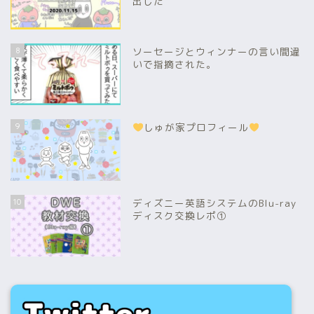
出した
8
ソーセージとウィンナーの言い間違
いで指摘された。
9
しゅが家プロフィール
10
ディズニー英語システムのBlu-ray
ディスク交換レポ①