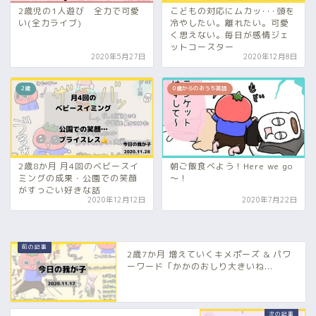
2歳児の1人遊び 全力で可愛
こどもの対応にムカッ･･･頭を
い(全力ライブ)
冷やしたい。離れたい。可愛
く思えない。毎日が感情ジェ
ットコースター
2020年5月27日
2020年12月8日
2歳
0歳からのおうち英語
2歳8か月 月4回のベビースイ
朝ご飯食べよう！Here we go
ミングの成果・公園での笑顔
～！
がすっごい好きな話
2020年12月12日
2020年7月22日
2歳7か月 増えていくキメポーズ & パワ
ーワード「かかのおしり大きいね...