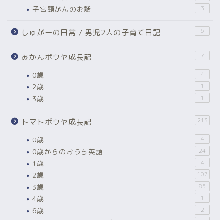
子宮頸がんのお話
3
6
しゅがーの日常 / 男児2人の子育て日記
7
みかんボウヤ成長記
0歳
4
2歳
1
3歳
1
213
トマトボウヤ成長記
0歳
4
0歳からのおうち英語
24
1歳
4
2歳
107
3歳
85
4歳
1
6歳
2