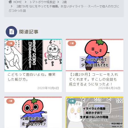
HOME
トマトボウヤ成長記
2歳
2歳7か月 なにをやっても不機嫌。お互いがイライラ･･･スーパーで他人のカゴに
ぶつかった話
関連記事
2歳
2歳
こどもって面白いよね。爆笑
【2歳2か月】コーヒーを入れ
した転び方。
てくれます。すこしの会話も
成立するようになったよ！
2020年10月6日
2020年6月26日
2歳
2歳