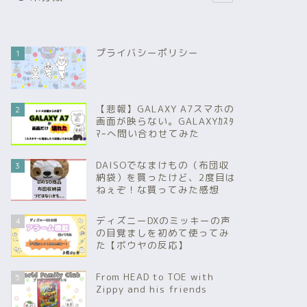
プライバシーポリシー
1
【悲報】GALAXY A7スマホの
2
画面が映らない。GALAXYｶｽﾀ
ﾏｰへ問い合わせてみた
DAISOでなまけもの（布団収
3
納袋）を買ったけど、2度目は
ねぇぞ！な買ってみた感想
ディズニーDXのミッキーの声
4
の目覚ましを初めて使ってみ
た【ボウヤの反応】
From HEAD to TOE with
5
Zippy and his friends