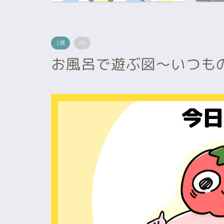
2歳
PR
お風呂で遊ぶ図～いつも