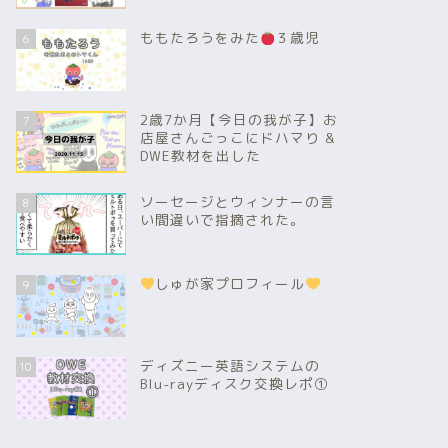
ももたろうをみた
３歳児
6
2歳7か月【今日の我が子】お
7
店屋さんごっこにドハマり &
DWE教材を出した
ソーセージとウィンナーの言
8
い間違いで指摘された。
しゅが家プロフィール
9
ディズニー英語システムの
10
Blu-rayディスク交換レポ①