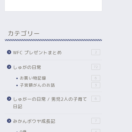
カテゴリー
WFC プレゼントまとめ
2
しゅがの日常
72
お買い物記録
6
子宮頸がんのお話
3
しゅがーの日常 / 男児2人の子育て
6
日記
みかんボウヤ成長記
7
0歳
4