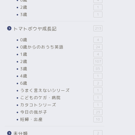
2歳
1
3歳
1
トマトボウヤ成長記
213
0歳
4
0歳からのおうち英語
24
1歳
4
2歳
107
3歳
85
4歳
1
6歳
2
うまく言えないシリーズ
1
こどものケガ・病院
1
カタコトシリーズ
1
今日の我が子
23
妊婦・出産
10
未分類
2