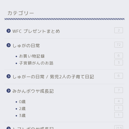
カテゴリー
2
WFC プレゼントまとめ
72
しゅがの日常
お買い物記録
6
子宮頸がんのお話
3
6
しゅがーの日常 / 男児2人の子育て日記
7
みかんボウヤ成長記
0歳
4
2歳
1
3歳
1
213