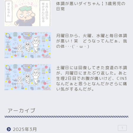
体調が悪いダイちゃん╏3歳男児の
日常
月曜日から、火曜、水曜と毎日体調
が悪い！笑 どうなってんだぁ、我
の体･･･(´・ω・)
土曜日には回復してきた食道の不調
が、月曜日にまたぶり返した。あと
生理2日目でお腹が痛いけど、CIN3
なんだぁと思うとなんだかさらに痛
い気がするんだが。
アーカイブ
1
2025年3月