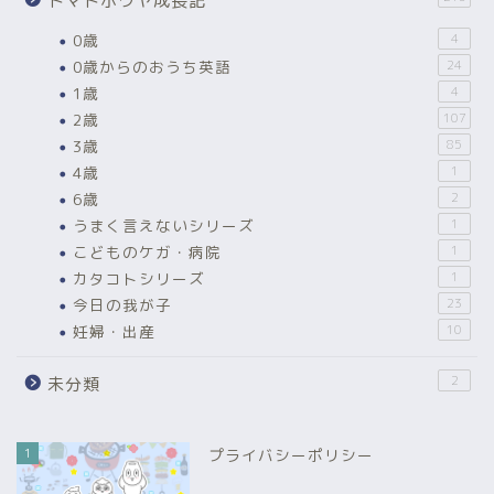
トマトボウヤ成長記
0歳
4
0歳からのおうち英語
24
1歳
4
2歳
107
3歳
85
4歳
1
6歳
2
うまく言えないシリーズ
1
こどものケガ・病院
1
カタコトシリーズ
1
今日の我が子
23
妊婦・出産
10
2
未分類
1
プライバシーポリシー