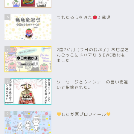
6
ももたろうをみた
３歳児
7
2歳7か月【今日の我が子】お店屋さ
んごっこにドハマり & DWE教材を
出した
8
ソーセージとウィンナーの言い間違
いで指摘された。
9
しゅが家プロフィール