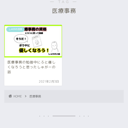
― TAG ―
医療事務
しゅがの日常
医療事務の勉強中にふと優し
くなろうと思ったしゅがーの
話
2021年2月3日
HOME
医療事務