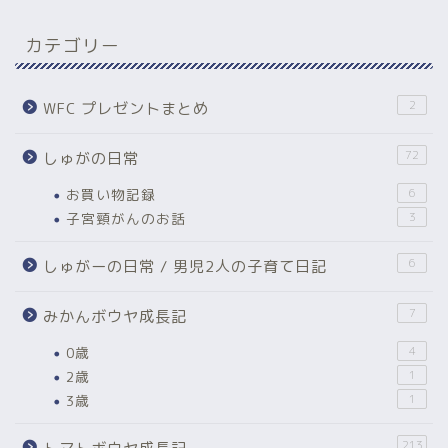
カテゴリー
2
WFC プレゼントまとめ
72
しゅがの日常
お買い物記録
6
子宮頸がんのお話
3
6
しゅがーの日常 / 男児2人の子育て日記
7
みかんボウヤ成長記
0歳
4
2歳
1
3歳
1
213