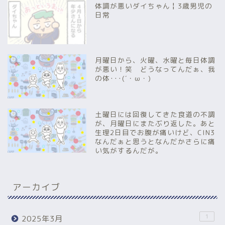
体調が悪いダイちゃん╏3歳男児の
日常
月曜日から、火曜、水曜と毎日体調
が悪い！笑 どうなってんだぁ、我
の体･･･(´・ω・)
土曜日には回復してきた食道の不調
が、月曜日にまたぶり返した。あと
生理2日目でお腹が痛いけど、CIN3
なんだぁと思うとなんだかさらに痛
い気がするんだが。
アーカイブ
1
2025年3月