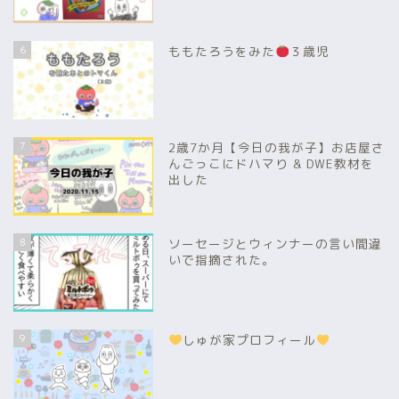
6
ももたろうをみた
３歳児
7
2歳7か月【今日の我が子】お店屋さ
んごっこにドハマり & DWE教材を
出した
8
ソーセージとウィンナーの言い間違
いで指摘された。
9
しゅが家プロフィール