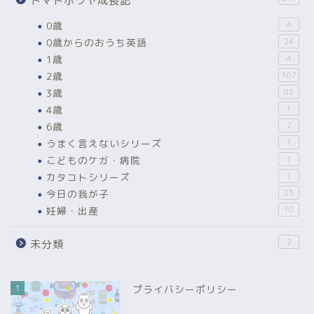
トマトボウヤ成長記
0歳
4
0歳からのおうち英語
24
1歳
4
2歳
107
3歳
85
4歳
1
6歳
2
うまく言えないシリーズ
1
こどものケガ・病院
1
カタコトシリーズ
1
今日の我が子
23
妊婦・出産
10
2
未分類
1
プライバシーポリシー