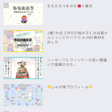
6
ももたろうをみた
３歳児
7
2歳7か月【今日の我が子】お店屋さ
んごっこにドハマり & DWE教材を
出した
8
ソーセージとウィンナーの言い間違
いで指摘された。
9
しゅが家プロフィール