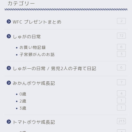
カテゴリー
2
WFC プレゼントまとめ
72
しゅがの日常
お買い物記録
6
子宮頸がんのお話
3
6
しゅがーの日常 / 男児2人の子育て日記
7
みかんボウヤ成長記
0歳
4
2歳
1
3歳
1
213
トマトボウヤ成長記