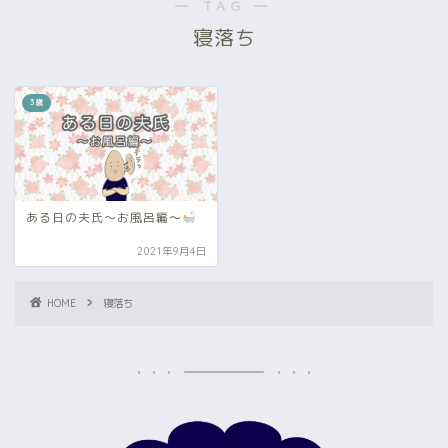
― TAG ―
寝落ち
3歳
ある日の夫氏～お風呂編～
2021年9月4日
HOME
寝落ち