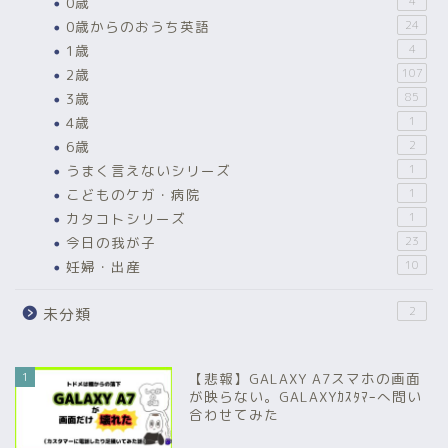
0歳
4
0歳からのおうち英語
24
1歳
4
2歳
107
3歳
85
4歳
1
6歳
2
うまく言えないシリーズ
1
こどものケガ・病院
1
カタコトシリーズ
1
今日の我が子
23
妊婦・出産
10
2
未分類
1
【悲報】GALAXY A7スマホの画面
が映らない。GALAXYｶｽﾀﾏｰへ問い
合わせてみた