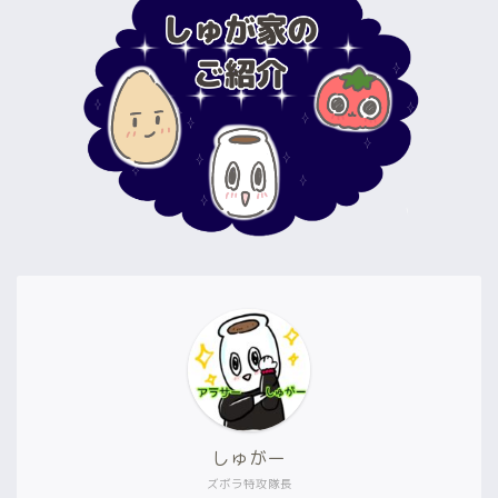
しゅがー
ズボラ特攻隊長