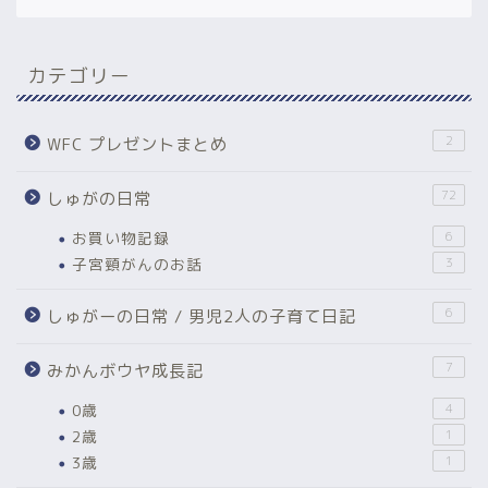
カテゴリー
2
WFC プレゼントまとめ
72
しゅがの日常
お買い物記録
6
子宮頸がんのお話
3
6
しゅがーの日常 / 男児2人の子育て日記
7
みかんボウヤ成長記
0歳
4
2歳
1
3歳
1