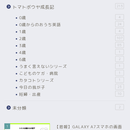
213
トマトボウヤ成長記
0歳
4
0歳からのおうち英語
24
1歳
4
2歳
107
3歳
85
4歳
1
6歳
2
うまく言えないシリーズ
1
こどものケガ・病院
1
カタコトシリーズ
1
今日の我が子
23
妊婦・出産
10
2
未分類
1
【悲報】GALAXY A7スマホの画面