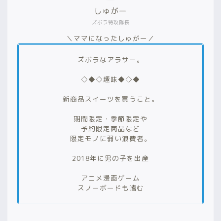
しゅがー
ズボラ特攻隊長
＼ママになったしゅがー／
ズボラなアラサー。
◇◆◇趣味◆◇◆
新商品スイーツを買うこと。
期間限定・季節限定や
予約限定商品など
限定モノに弱い浪費者。
2018年に男の子を出産
アニメ漫画ゲーム
スノーボードも嗜む