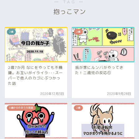
― TAG ―
抱っこマン
2歳
2歳
2歳7か月 なにをやっても不機
我が家にルンバがやってき
嫌。お互いがイライラ･･･スー
た！二歳児の反応①
パーで他人のカゴにぶつかっ
た話
2020年12月3日
2020年9月28日
0歳からのおうち英語
2歳