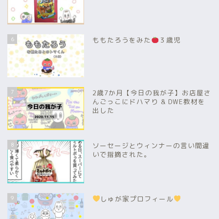
6
ももたろうをみた
３歳児
7
2歳7か月【今日の我が子】お店屋さ
んごっこにドハマり & DWE教材を
出した
8
ソーセージとウィンナーの言い間違
いで指摘された。
9
しゅが家プロフィール