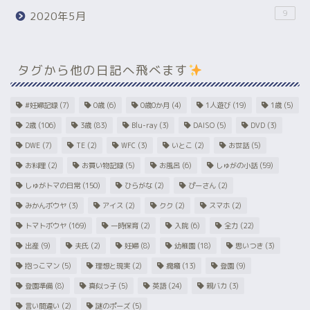
9
2020年5月
タグから他の日記へ飛べます
#妊婦記録
(7)
0歳
(6)
0歳0か月
(4)
1人遊び
(19)
1歳
(5)
2歳
(106)
3歳
(83)
Blu-ray
(3)
DAISO
(5)
DVD
(3)
DWE
(7)
TE
(2)
WFC
(3)
いとこ
(2)
お世話
(5)
お料理
(2)
お買い物記録
(5)
お風呂
(6)
しゅがの小話
(59)
しゅがトマの日常
(150)
ひらがな
(2)
ぴーさん
(2)
みかんボウヤ
(3)
アイス
(2)
クク
(2)
スマホ
(2)
トマトボウヤ
(169)
一時保育
(2)
入院
(6)
全力
(22)
出産
(9)
夫氏
(2)
妊婦
(8)
幼稚園
(18)
思いつき
(3)
抱っこマン
(5)
理想と現実
(2)
癇癪
(13)
登園
(9)
登園準備
(8)
真似っ子
(5)
英語
(24)
親バカ
(3)
言い間違い
(2)
謎のポーズ
(5)