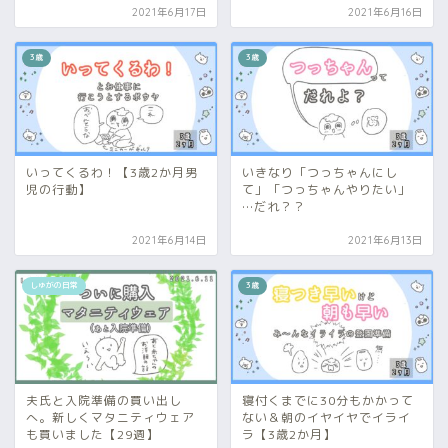
2021年6月17日
2021年6月16日
3歳
3歳
いってくるわ！【3歳2か月男
いきなり「つっちゃんにし
児の行動】
て」「つっちゃんやりたい」
…だれ？？
2021年6月14日
2021年6月13日
しゅがの日常
3歳
夫氏と入院準備の買い出し
寝付くまでに30分もかかって
へ。新しくマタニティウェア
ない＆朝のイヤイヤでイライ
も買いました【29週】
ラ【3歳2か月】