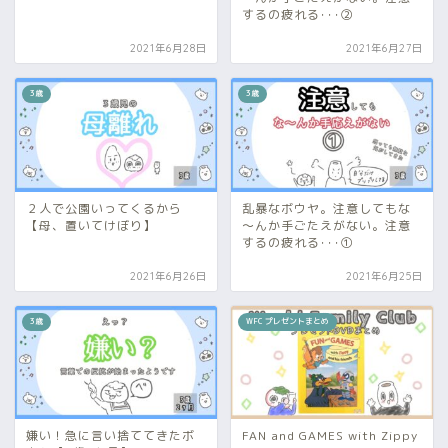
するの疲れる･･･②
2021年6月28日
2021年6月27日
3歳
3歳
２人で公園いってくるから
乱暴なボウヤ。注意してもな
【母、置いてけぼり】
～んか手ごたえがない。注意
するの疲れる･･･①
2021年6月26日
2021年6月25日
3歳
WFC プレゼントまとめ
嫌い！急に言い捨ててきたボ
FAN and GAMES with Zippy