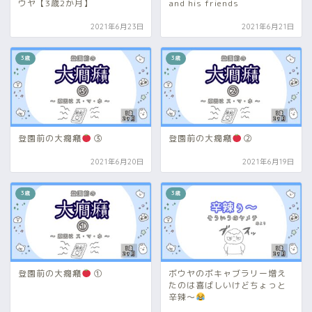
ウヤ【3歳2か月】
and his friends
2021年6月23日
2021年6月21日
3歳
3歳
登園前の大癇癪
③
登園前の大癇癪
②
2021年6月20日
2021年6月19日
3歳
3歳
登園前の大癇癪
①
ボウヤのボキャブラリー増え
たのは喜ばしいけどちょっと
辛辣～