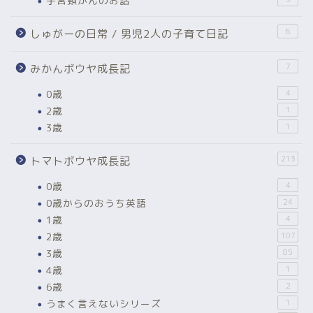
子宮頸がんのお話
6
しゅがーの日常 / 男児2人の子育て日記
7
みかんボウヤ成長記
0歳
4
2歳
1
3歳
1
213
トマトボウヤ成長記
0歳
4
0歳からのおうち英語
24
1歳
4
2歳
107
3歳
85
4歳
1
6歳
2
うまく言えないシリーズ
1