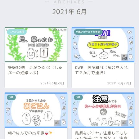
― ARCHIVES ―
2021年 6月
しゅがの日常
0歳からのおうち英語
妊娠32週 足がつる ①【しゅ
DWE 英語離れ（気合を入れ
がーの妊婦レポ】
て２か月で挫折）
2021年6月30日
2021年6月29日
3歳
3歳
朝ごはんでの出来事
乱暴なボウヤ。注意してもな
～んか手ごたえがない。注意