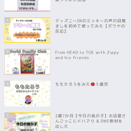
4
ディズニーDXのミッキーの声の目覚
ましを初めて使ってみた【ボウヤの
反応】
5
From HEAD to TOE with Zippy
and his friends
6
ももたろうをみた
３歳児
7
2歳7か月【今日の我が子】お店屋さ
んごっこにドハマり & DWE教材を
出した