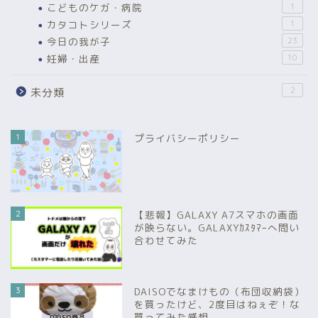
こどものケガ・病院
1
カタコトシリーズ
1
今日の我が子
23
妊婦・出産
10
2
未分類
1
プライバシーポリシー
2
【悲報】GALAXY A7スマホの画面
が映らない。GALAXYｶｽﾀﾏｰへ問い
合わせてみた
3
DAISOでなまけもの（布団収納袋）
を買ったけど、2度目はねぇぞ！な
買ってみた感想