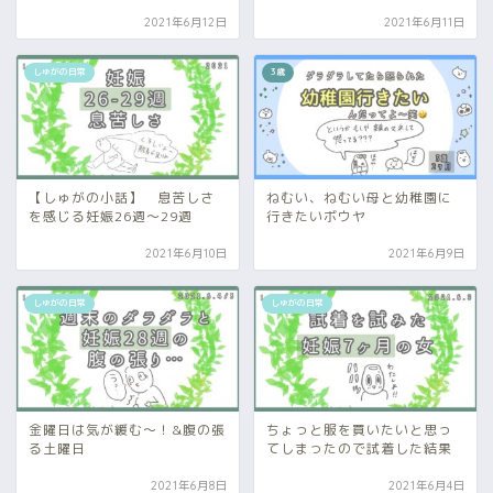
2021年6月12日
2021年6月11日
しゅがの日常
3歳
【しゅがの小話】 息苦しさ
ねむい、ねむい母と幼稚園に
を感じる妊娠26週～29週
行きたいボウヤ
2021年6月10日
2021年6月9日
しゅがの日常
しゅがの日常
金曜日は気が緩む～！&腹の張
ちょっと服を買いたいと思っ
る土曜日
てしまったので試着した結果
2021年6月8日
2021年6月4日