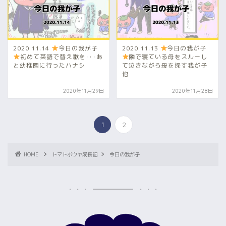
2020.11.14
今日の我が子
2020.11.13
今日の我が子
初めて英語で替え歌を･･･あ
隣で寝ている母をスルーし
と幼稚園に行ったハナシ
て泣きながら母を探す我が子
他
2020年11月29日
2020年11月28日
1
2
HOME
トマトボウヤ成長記
今日の我が子