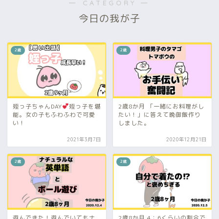
― CATEGORY ―
今日の我が子
2歳
2歳
姪っ子ちゃんDAY
姪っ子を堪
2歳8か月 「一緒にお料理がし
能。女の子もふわふわで可愛
たい！」に答えて晩御飯作り
い！
しました。
2021年3月7日
2020年12月21日
2歳
2歳
遊んできた！遊んでいてもナ
2歳8か月 4：6くらいの割合で