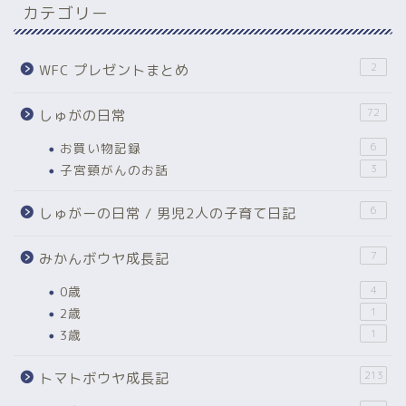
カテゴリー
2
WFC プレゼントまとめ
72
しゅがの日常
お買い物記録
6
子宮頸がんのお話
3
6
しゅがーの日常 / 男児2人の子育て日記
7
みかんボウヤ成長記
0歳
4
2歳
1
3歳
1
213
トマトボウヤ成長記