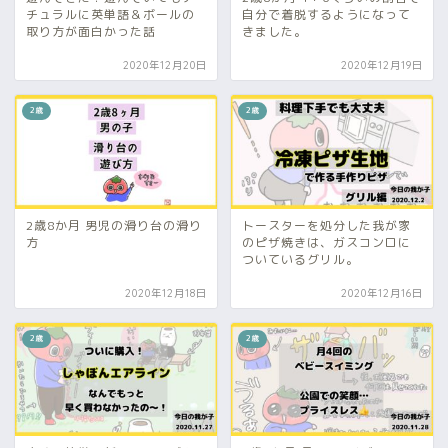
チュラルに英単語＆ボールの
自分で着脱するようになって
取り方が面白かった話
きました。
2020年12月20日
2020年12月19日
2歳
2歳
2歳8か月 男児の滑り台の滑り
トースターを処分した我が家
方
のピザ焼きは、ガスコンロに
ついているグリル。
2020年12月18日
2020年12月16日
2歳
2歳