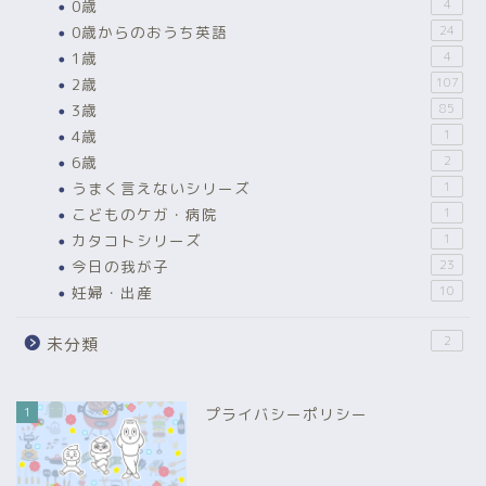
0歳
4
0歳からのおうち英語
24
1歳
4
2歳
107
3歳
85
4歳
1
6歳
2
うまく言えないシリーズ
1
こどものケガ・病院
1
カタコトシリーズ
1
今日の我が子
23
妊婦・出産
10
2
未分類
1
プライバシーポリシー