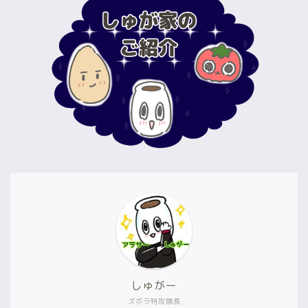
しゅがー
ズボラ特攻隊長