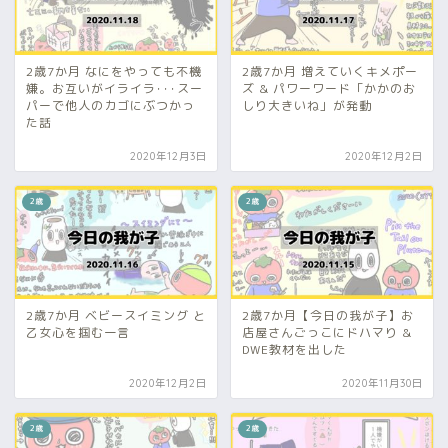
2歳7か月 なにをやっても不機
2歳7か月 増えていくキメポー
嫌。お互いがイライラ･･･スー
ズ & パワーワード「かかのお
パーで他人のカゴにぶつかっ
しり大きいね」が発動
た話
2020年12月3日
2020年12月2日
2歳
2歳
2歳7か月 ベビースイミング と
2歳7か月【今日の我が子】お
乙女心を掴む一言
店屋さんごっこにドハマり &
DWE教材を出した
2020年12月2日
2020年11月30日
2歳
2歳