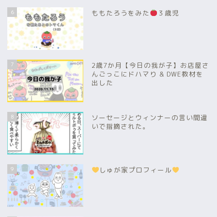
6
ももたろうをみた
３歳児
7
2歳7か月【今日の我が子】お店屋さ
んごっこにドハマり & DWE教材を
出した
8
ソーセージとウィンナーの言い間違
いで指摘された。
9
しゅが家プロフィール