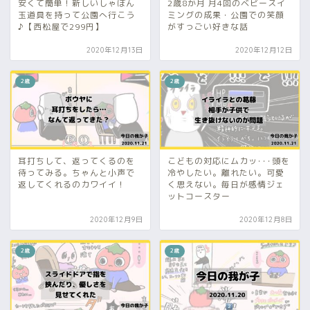
安くて簡単！新しいしゃぼん
2歳8か月 月4回のベビースイ
玉道具を持って公園へ行こう
ミングの成果・公園での笑顔
♪【西松屋で299円】
がすっごい好きな話
2020年12月13日
2020年12月12日
2歳
2歳
耳打ちして、返ってくるのを
こどもの対応にムカッ･･･頭を
待ってみる。ちゃんと小声で
冷やしたい。離れたい。可愛
返してくれるのカワイイ！
く思えない。毎日が感情ジェ
ットコースター
2020年12月9日
2020年12月8日
2歳
2歳