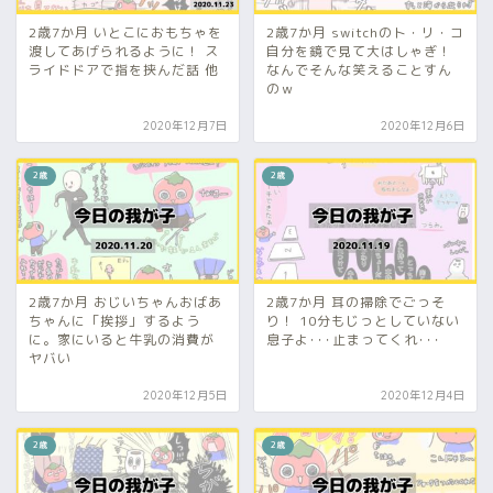
2歳7か月 いとこにおもちゃを
2歳7か月 switchのト・リ・コ
渡してあげられるように！ ス
自分を鏡で見て大はしゃぎ！
ライドドアで指を挟んだ話 他
なんでそんな笑えることすん
のｗ
2020年12月7日
2020年12月6日
2歳
2歳
2歳7か月 おじいちゃんおばあ
2歳7か月 耳の掃除でごっそ
ちゃんに「挨拶」するよう
り！ 10分もじっとしていない
に。家にいると牛乳の消費が
息子よ･･･止まってくれ･･･
ヤバい
2020年12月5日
2020年12月4日
2歳
2歳