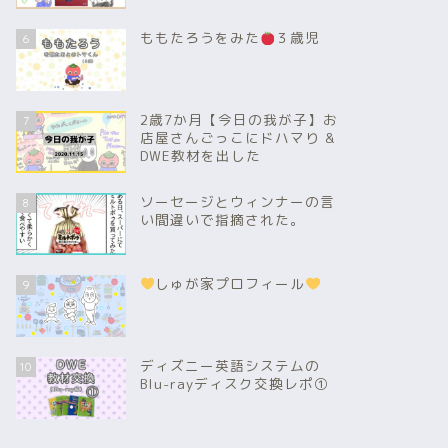
ももたろうをみた
３歳児
6
2歳7か月【今日の我が子】お
7
店屋さんごっこにドハマり &
DWE教材を出した
ソーセージとウィンナーの言
8
い間違いで指摘された。
しゅが家プロフィール
9
ディズニー英語システムの
10
Blu-rayディスク交換レポ①