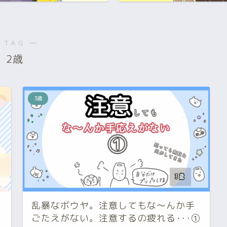
 TAG ―
2歳
3歳
乱暴なボウヤ。注意してもな～んか手
ごたえがない。注意するの疲れる･･･①