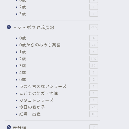
2歳
1
3歳
1
トマトボウヤ成長記
213
0歳
4
0歳からのおうち英語
24
1歳
4
2歳
107
3歳
85
4歳
1
6歳
2
うまく言えないシリーズ
1
こどものケガ・病院
1
カタコトシリーズ
1
今日の我が子
23
妊婦・出産
10
未分類
2