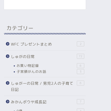
カテゴリー
WFC プレゼントまとめ
2
しゅがの日常
72
お買い物記録
6
子宮頸がんのお話
3
しゅがーの日常 / 男児2人の子育て
6
日記
みかんボウヤ成長記
7
0歳
4