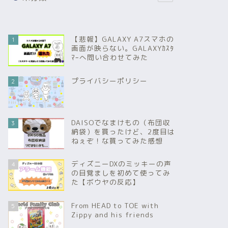
【悲報】GALAXY A7スマホの
1
画面が映らない。GALAXYｶｽﾀ
ﾏｰへ問い合わせてみた
プライバシーポリシー
2
DAISOでなまけもの（布団収
3
納袋）を買ったけど、2度目は
ねぇぞ！な買ってみた感想
ディズニーDXのミッキーの声
4
の目覚ましを初めて使ってみ
た【ボウヤの反応】
From HEAD to TOE with
5
Zippy and his friends