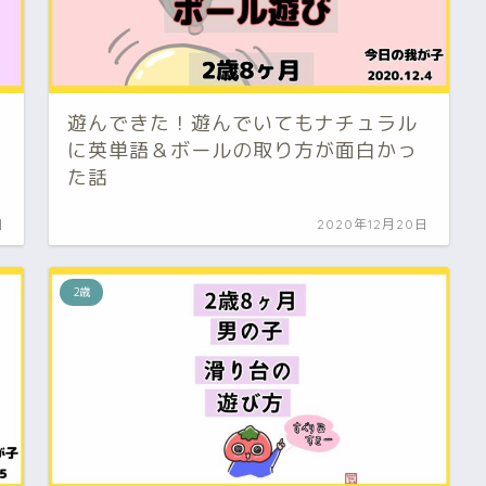
」
遊んできた！遊んでいてもナチュラル
に英単語＆ボールの取り方が面白かっ
た話
日
2020年12月20日
2歳