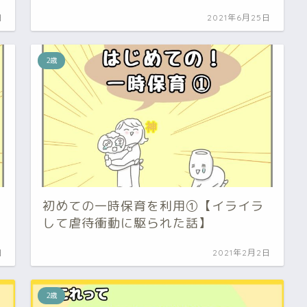
日
2021年6月25日
2歳
初めての一時保育を利用①【イライラ
して虐待衝動に駆られた話】
日
2021年2月2日
2歳